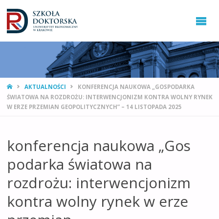
STRONA
AKTUALNOŚCI
KONFERENCJA NAUKOWA „GOSPODARKA
GŁÓWNA
ŚWIATOWA NA ROZDROŻU: INTERWENCJONIZM KONTRA WOLNY RYNEK
W ERZE PRZEMIAN GEOPOLITYCZNYCH” – 14 LISTOPADA 2025
konferencja naukowa „Gos
podarka światowa na
rozdrożu: interwencjonizm
kontra wolny rynek w erze