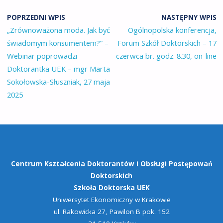
POPRZEDNI WPIS
NASTĘPNY WPIS
„Zrównoważona moda. Jak być
Ogólnopolska konferencja,
świadomym konsumentem?” –
Forum Szkół Doktorskich – 17
Webinar poprowadzi
czerwca br. godz. 8.30, on-line
Doktorantka UEK – mgr Marta
Sokołowska-Słuszniak, 27 maja
2025
Centrum Kształcenia Doktorantów
i Obsługi Postępowań
Doktorskich
Szkoła Doktorska UEK
Uniwersytet Ekonomiczny w Krakowie
ul. Rakowicka 27, Pawilon B pok. 152