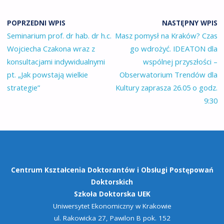
POPRZEDNI WPIS
NASTĘPNY WPIS
Seminarium prof. dr hab. dr h.c.
Masz pomysł na Kraków? Czas
Wojciecha Czakona wraz z
go wdrożyć. IDEATON dla
konsultacjami indywidualnymi
wspólnej przyszłości –
pt. „Jak powstają wielkie
Obserwatorium Trendów dla
strategie”
Kultury zaprasza 26.05 o godz.
9:30
Centrum Kształcenia Doktorantów
i Obsługi Postępowań
Doktorskich
Szkoła Doktorska UEK
Uniwersytet Ekonomiczny w Krakowie
ul. Rakowicka 27, Pawilon B pok. 152