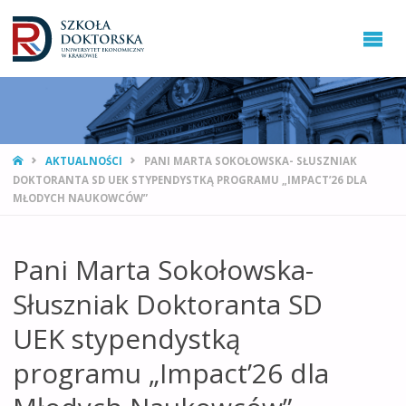
STRONA
AKTUALNOŚCI
PANI MARTA SOKOŁOWSKA- SŁUSZNIAK
GŁÓWNA
DOKTORANTA SD UEK STYPENDYSTKĄ PROGRAMU „IMPACT’26 DLA
MŁODYCH NAUKOWCÓW”
Pani Marta Sokołowska-
Słuszniak Doktoranta SD
UEK stypendystką
programu „Impact’26 dla