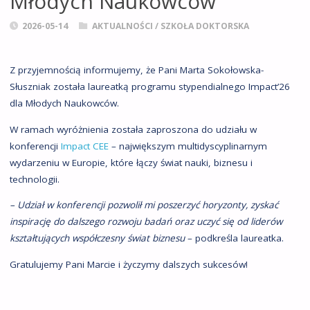
Młodych Naukowców”
2026-05-14
AKTUALNOŚCI
/
SZKOŁA DOKTORSKA
Z przyjemnością informujemy, że Pani Marta Sokołowska-
Słuszniak została laureatką programu stypendialnego Impact’26
dla Młodych Naukowców.
W ramach wyróżnienia została zaproszona do udziału w
konferencji
Impact CEE
– największym multidyscyplinarnym
wydarzeniu w Europie, które łączy świat nauki, biznesu i
technologii.
– Udział w konferencji pozwolił mi poszerzyć horyzonty, zyskać
inspirację do dalszego rozwoju badań oraz uczyć się od liderów
kształtujących współczesny świat biznesu
– podkreśla laureatka.
Gratulujemy Pani Marcie i życzymy dalszych sukcesów!