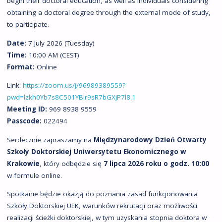
begin their doctoral education, as well as individuals considering
obtaining a doctoral degree through the external mode of study,
to participate.
Date:
7 July 2026 (Tuesday)
Time:
10:00 AM (CEST)
Format:
Online
Link:
https://zoom.us/j/96989389559?
pwd=lzkh0Yb7s8C501YBlr9sR7bGXjP7l8.1
Meeting ID:
969 8938 9559
Passcode:
022494
Serdecznie zapraszamy na
Międzynarodowy Dzień Otwarty
Szkoły Doktorskiej Uniwersytetu Ekonomicznego w
Krakowie
, który odbędzie się
7 lipca 2026 roku o godz. 10:00
w formule online.
Spotkanie będzie okazją do poznania zasad funkcjonowania
Szkoły Doktorskiej UEK, warunków rekrutacji oraz możliwości
realizacji ścieżki doktorskiej, w tym uzyskania stopnia doktora w