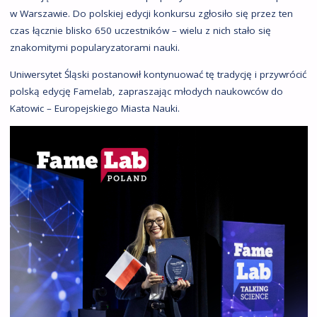
w Warszawie. Do polskiej edycji konkursu zgłosiło się przez ten
czas łącznie blisko 650 uczestników – wielu z nich stało się
znakomitymi popularyzatorami nauki.
Uniwersytet Śląski postanowił kontynuować tę tradycję i przywrócić
polską edycję Famelab, zapraszając młodych naukowców do
Katowic – Europejskiego Miasta Nauki.