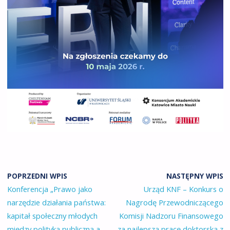
POPRZEDNI WPIS
NASTĘPNY WPIS
Konferencja „Prawo jako
Urząd KNF – Konkurs o
narzędzie działania państwa:
Nagrodę Przewodniczącego
kapitał społeczny młodych
Komisji Nadzoru Finansowego
między polityką publiczną a
za najlepszą pracę doktorską z