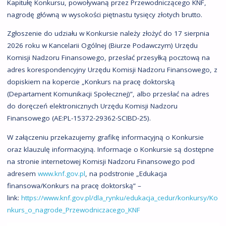
Kapitułę Konkursu, powoływaną przez Przewodniczącego KNF,
nagrodę główną w wysokości piętnastu tysięcy złotych brutto.
Zgłoszenie do udziału w Konkursie należy złożyć do 17 sierpnia
2026 roku w Kancelarii Ogólnej (Biurze Podawczym) Urzędu
Komisji Nadzoru Finansowego, przesłać przesyłką pocztową na
adres korespondencyjny Urzędu Komisji Nadzoru Finansowego, z
dopiskiem na kopercie „Konkurs na pracę doktorską
(Departament Komunikacji Społecznej)”, albo przesłać na adres
do doręczeń elektronicznych Urzędu Komisji Nadzoru
Finansowego (AE:PL-15372-29362-SCIBD-25).
W załączeniu przekazujemy grafikę informacyjną o Konkursie
oraz klauzulę informacyjną. Informacje o Konkursie są dostępne
na stronie internetowej Komisji Nadzoru Finansowego pod
adresem
www.knf.gov.pl
, na podstronie „Edukacja
finansowa/Konkurs na pracę doktorską” –
link:
https://www.knf.gov.pl/dla_rynku/edukacja_cedur/konkursy/Ko
nkurs_o_nagrode_Przewodniczacego_KNF